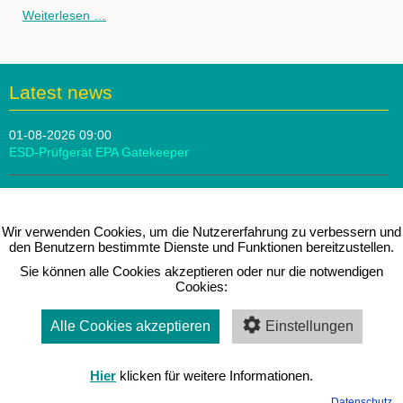
Elution®Training
Weiterlesen …
Software
Latest news
01-08-2026 09:00
ESD-Prüfgerät EPA Gatekeeper
10-07-2026 09:00
Score Atlantic Fußstütze
Wir verwenden Cookies, um die Nutzererfahrung zu verbessern und
den Benutzern bestimmte Dienste und Funktionen bereitzustellen.
26-06-2026 09:00
Sie können alle Cookies akzeptieren oder nur die notwendigen
Treston SAPEL Tischwagen
Cookies:
Alle Cookies akzeptieren
Einstellungen
Messen & Seminare
Hier
klicken für weitere Informationen.
Aktuell sind keine Termine vorhanden.
Datenschutz