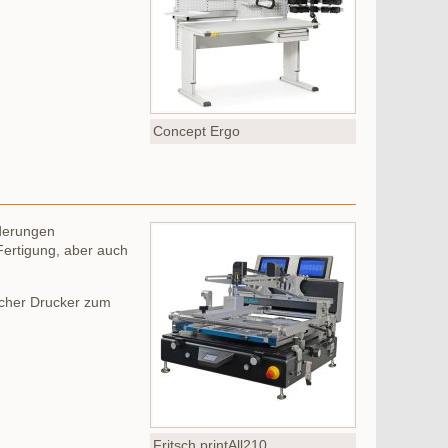
Concept Ergo
rderungen
Fertigung, aber auch
scher Drucker zum
Fritsch printAll210