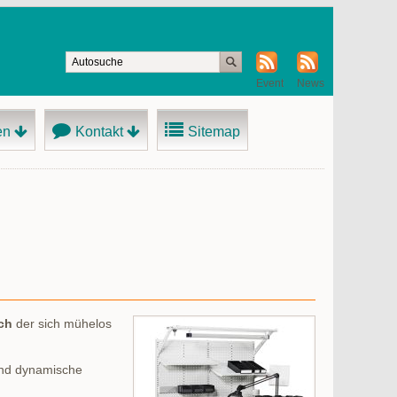
Event
News
en
Kontakt
Sitemap
sch
der sich mühelos
 und dynamische