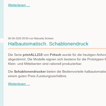
Treston
Weiterlesen …
Concept
Ergo
Arbeitstisch
06-06-2025 09:00
von Manuela Schwec
Halbautomatisch. Schablonendruck
Die Serie
printALL210
von
Fritsch
wurde für die heutigen Anfo
abgestimmt. Die Modelle eignen sich bestens für die Prototypen-
Klein- und Mittelserien sind rationell produzierbar.
Die
Schablonendrucker
bieten die Bedienvorteile halbautomati
einem guten Preis-/Leistungsverhältnis.
Halbautomatisch.
Weiterlesen …
Schablonendruck