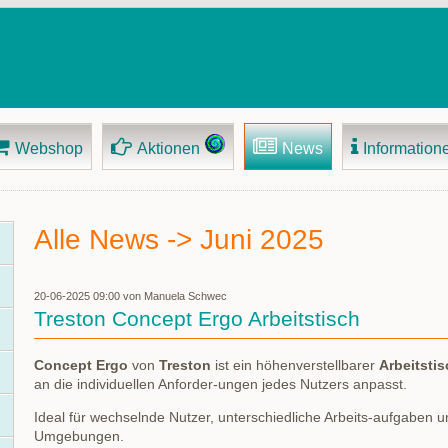
Webshop
Aktionen
News
Information
Alle News -> Juni 2025
20-06-2025 09:00
von Manuela Schwec
Treston Concept Ergo Arbeitstisch
Concept Ergo
von
Treston
ist ein höhenverstellbarer
Arbeitsti
an die individuellen Anforder-ungen jedes Nutzers anpasst.
Ideal für wechselnde Nutzer, unterschiedliche Arbeits-aufgaben
Umgebungen.