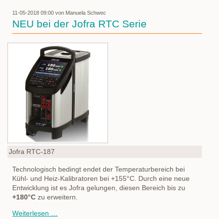
-
flexibler
11-05-2018 09:00
von Manuela Schwec
Doppelpack
NEU bei der Jofra RTC Serie
Jofra RTC-187
Technologisch bedingt endet der Temperaturbereich bei
Kühl- und Heiz-Kalibratoren bei +155°C. Durch eine neue
Entwicklung ist es Jofra gelungen, diesen Bereich bis zu
+180°C
zu erweitern.
NEU
Weiterlesen …