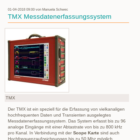
bei
der
01-04-2018 09:00
von Manuela Schwec
Jofra
TMX Messdatenerfassungssystem
RTC
Serie
TMX
Der TMX ist ein speziell für die Erfassung von vielkanaligen
hochfrequenten Daten und Transienten ausgelegtes
Messdatenerfassungssystem. Das System erfasst bis zu 96
analoge Eingänge mit einer Abtastrate von bis zu 800 kHz
pro Kanal. In Verbindung mit der
Scope Karte
sind auch
Hochfrequenzaufzeichnungen bis zu 50 Mhz möglich.