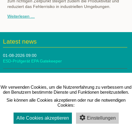
zum richtigen Zeitpunkt steigert zudem die Produktivität und
reduziert das Fehlerrisiko in industriellen Umgebungen.
Treston
Weiterlesen …
NaturLite
LED
Latest news
01-08-2026 09:00
ESD-Prüfgerät EPA Gatekeeper
10-07-2026 09:00
Score Atlantic Fußstütze
Wir verwenden Cookies, um die Nutzererfahrung zu verbessern und
den Benutzern bestimmte Dienste und Funktionen bereitzustellen.
26-06-2026 09:00
Sie können alle Cookies akzeptieren oder nur die notwendigen
Treston SAPEL Tischwagen
Cookies:
Alle Cookies akzeptieren
Einstellungen
Messen & Seminare