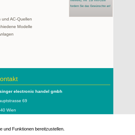
mehrere)
, mit "Zur Info-Liste"
fordern Sie das Gewünschte an!
 und AC-Quellen
chiedene Modelle
Anlagen
ontakt
lsinger electronic handel gmbh
uptstrasse 69
140 Wien
l: 01 979 46 51
 und Funktionen bereitzustellen.
mail:
office@elsinger.at