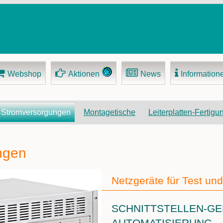
Webshop
Aktionen
News
Information
Navigation
Stromversorgungen
Montagetische
Leiterplatten-Fertigu
überspringen
ngen
Netzgeräte für Test un
SCHNITTSTELLEN-GE
AUTOMATISIERUNG