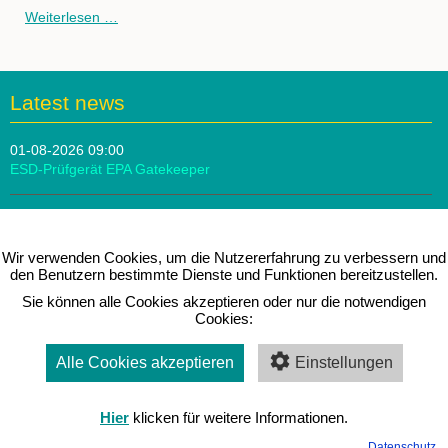
Sattelhocker
Weiterlesen …
Amazone
/
Jumper
Latest news
01-08-2026 09:00
ESD-Prüfgerät EPA Gatekeeper
10-07-2026 09:00
Score Atlantic Fußstütze
Wir verwenden Cookies, um die Nutzererfahrung zu verbessern und
den Benutzern bestimmte Dienste und Funktionen bereitzustellen.
26-06-2026 09:00
Sie können alle Cookies akzeptieren oder nur die notwendigen
Treston SAPEL Tischwagen
Cookies:
Alle Cookies akzeptieren
Einstellungen
Messen & Seminare
Hier
klicken für weitere Informationen.
Aktuell sind keine Termine vorhanden.
Datenschutz