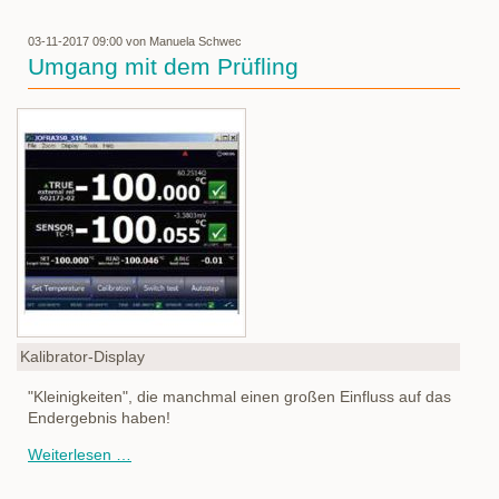
03-11-2017 09:00
von Manuela Schwec
Umgang mit dem Prüfling
Kalibrator-Display
"Kleinigkeiten", die manchmal einen großen Einfluss auf das
Endergebnis haben!
Umgang
Weiterlesen …
mit
dem