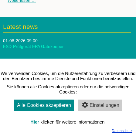
Jofra
Weiterlesen …
PTC-
Serie
wird
erweitert
Latest news
01-08-2026 09:00
ESD-Prüfgerät EPA Gatekeeper
10-07-2026 09:00
Score Atlantic Fußstütze
Wir verwenden Cookies, um die Nutzererfahrung zu verbessern und
den Benutzern bestimmte Dienste und Funktionen bereitzustellen.
26-06-2026 09:00
Sie können alle Cookies akzeptieren oder nur die notwendigen
Treston SAPEL Tischwagen
Cookies:
Alle Cookies akzeptieren
Einstellungen
Messen & Seminare
Hier
klicken für weitere Informationen.
Aktuell sind keine Termine vorhanden.
Datenschutz