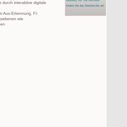
mehrere)
, mit "Zur Info-Liste"
durch interaktive digitale
fordern Sie das Gewünschte an!
ot-Aus-Erkennung, FI-
gsebenen wie
en.