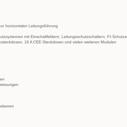
r horizontalen Leitungsführung
utzsystemen mit Einschaltfeldern, Leitungsschutzschaltern, FI-Schutzs
kosteckdosen, 16 A CEE-Steckdosen und vielen weiteren Modulen
ten
anweisungen
sebenen