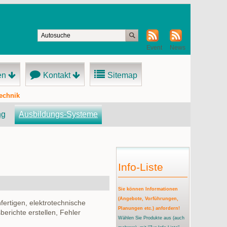
Event
News
en
Kontakt
Sitemap
echnik
ng
Ausbildungs-Systeme
Info-Liste
Sie können Informationen
(Angebote, Vorführungen,
ertigen, elektrotechnische
Planungen etc.) anfordern!
richte erstellen, Fehler
Wählen Sie Produkte aus
(auch