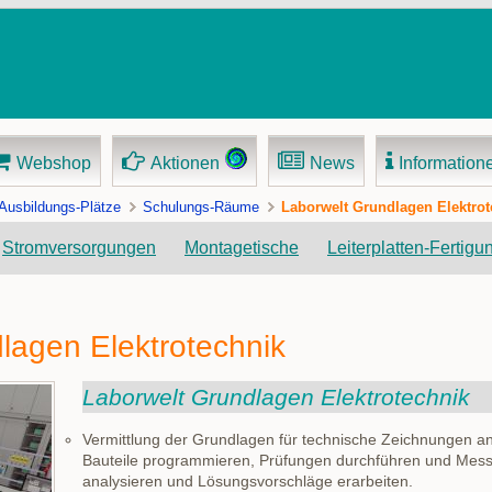
Webshop
Aktionen
News
Information
Ausbildungs-Plätze
Schulungs-Räume
Laborwelt Grundlagen Elektrot
Navigation
Stromversorgungen
Montagetische
Leiterplatten-Fertigu
überspringen
lagen Elektrotechnik
Laborwelt Grundlagen Elektrotechnik
Vermittlung der Grundlagen für technische Zeichnungen anf
Bauteile programmieren, Prüfungen durchführen und Messbe
analysieren und Lösungsvorschläge erarbeiten.