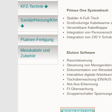
KFZ-Technik
Primus One Systemtisch
Stabiler 4-Fuß-Tisch
Sanitär/Heizung/Klima
Großvolumige Kabelwanne zu
Versenkbare Kabelklappe
Integration von Personensch
Integration von 230 V Schu
Platinen-Fertigung
Messkabeln und
Elution Software
Zubehör
Raumsteuerung
Steuerung von Messgeräten
Dokumentation von Messda
Interaktive digitale Arbeits
Tischüberwachung EIN/AUS
Not-Aus-Erkennung
FI-Überwachung
Gruppenschalter Spannung