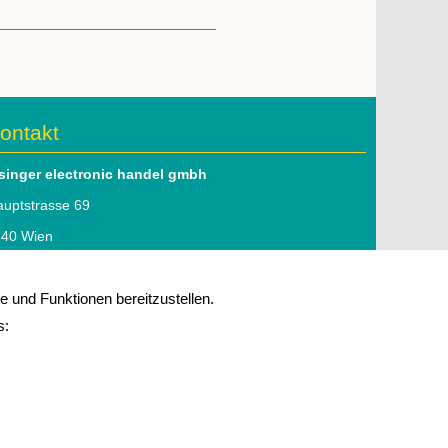
ontakt
lsinger electronic handel gmbh
uptstrasse 69
140 Wien
l: 01 979 46 51
 und Funktionen bereitzustellen.
mail:
office@elsinger.at
s:
 Folgen Sie uns auf
linkedIn
mpressum
|
Datenschutz
|
Kontakt
opyright © 2026 elsinger electronic
lle Rechte vorbehalten