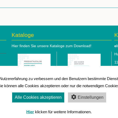
Kataloge
K
Hier finden Sie unsere Kataloge zum Download!
e
Ha
1
Te
utzererfahrung zu verbessern und den Benutzern bestimmte Dienste
e-
ie können alle Cookies akzeptieren oder nur die notwendigen Cookie
⇒
I
Alle Cookies akzeptieren
Einstellungen
C
Hauptkatalog
(5,4
Betriebseinrichtung
(5,0
A
Hier
klicken für weitere Informationen.
MiB)
MiB)