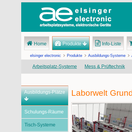
Navigation
Home
Produkte
Info-Liste
überspringen
elsinger electronic
Produkte
Ausbildungs-Systeme
Arbeitsplatz-Systeme
Mess & Prüftechnik
Laborwelt Grund
Navigation
Ausbildungs-Plätze
überspringen
Schulungs-Räume
Tisch-Systeme