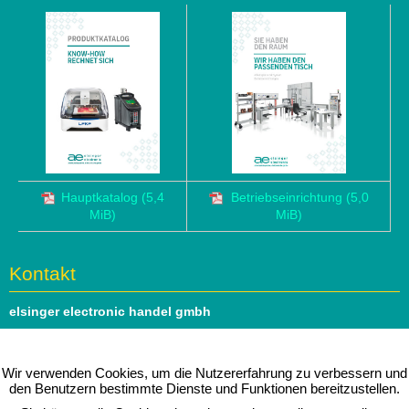
Hauptkatalog
(5,4
Betriebseinrichtung
(5,0
MiB)
MiB)
Kontakt
elsinger electronic handel gmbh
Hauptstrasse 69
1140 Wien
Wir verwenden Cookies, um die Nutzererfahrung zu verbessern und
den Benutzern bestimmte Dienste und Funktionen bereitzustellen.
Tel: 01 979 46 51