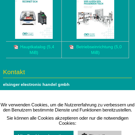
Hauptkatalog
(5,4
Betriebseinrichtung
(5,0
MiB)
MiB)
Kontakt
elsinger electronic handel gmbh
Hauptstrasse 69
1140 Wien
Wir verwenden Cookies, um die Nutzererfahrung zu verbessern und
den Benutzern bestimmte Dienste und Funktionen bereitzustellen.
Tel: 01 979 46 51
Sie können alle Cookies akzeptieren oder nur die notwendigen
e-mail:
office@elsinger.at
Cookies:
⇒ Folgen Sie uns auf
linkedIn