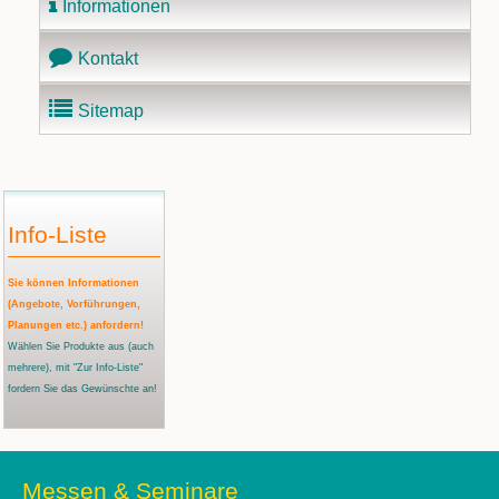
Informationen
Kontakt
Sitemap
Info-Liste
Sie können Informationen
(Angebote, Vorführungen,
Planungen etc.) anfordern!
Wählen Sie Produkte aus
(auch
mehrere)
, mit "Zur Info-Liste"
fordern Sie das Gewünschte an!
Messen & Seminare