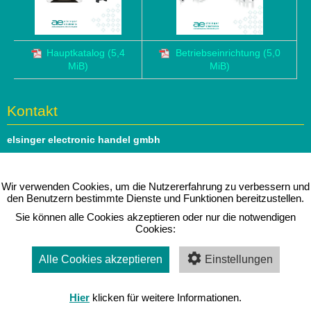
Hauptkatalog
(5,4
Betriebseinrichtung
(5,0
MiB)
MiB)
Kontakt
elsinger electronic handel gmbh
Hauptstrasse 69
1140 Wien
Wir verwenden Cookies, um die Nutzererfahrung zu verbessern und
den Benutzern bestimmte Dienste und Funktionen bereitzustellen.
Tel: 01 979 46 51
Sie können alle Cookies akzeptieren oder nur die notwendigen
e-mail:
office@elsinger.at
Cookies:
⇒ Folgen Sie uns auf
linkedIn
Alle Cookies akzeptieren
Einstellungen
Impressum
|
Datenschutz
|
Kontakt
Copyright © 2026 elsinger electronic
Hier
klicken für weitere Informationen.
Alle Rechte vorbehalten