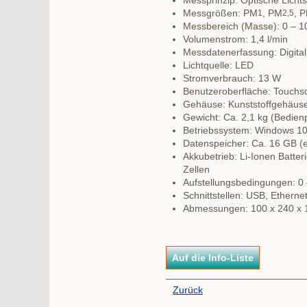
Messprinzip: Optische Lichts
Messgrößen: PM
, PM
, 
1
2,5
Messbereich (Masse): 0 – 
Volumenstrom: 1,4 l/min
Messdatenerfassung: Digita
Lichtquelle: LED
Stromverbrauch: 13 W
Benutzeroberfläche: Touchsc
Gehäuse: Kunststoffgehäus
Gewicht: Ca. 2,1 kg (Bedienp
Betriebssystem: Windows 1
Datenspeicher: Ca. 16 GB (e
Akkubetrieb: Li-Ionen Batter
Zellen
Aufstellungsbedingungen: 0
Schnittstellen: USB, Ethern
Abmessungen: 100 x 240 x 
Zurück