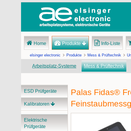
Navigation
Home
Produkte
Info-Liste
überspringen
elsinger electronic
Produkte
Mess & Prüftechnik
Um
Arbeitsplatz-Systeme
Mess & Prüftechnik
Palas Fidas® Fro
Navigation
ESD Prüfgeräte
überspringen
Feinstaubmessg
Kalibratoren
Elektrische
Prüfgeräte