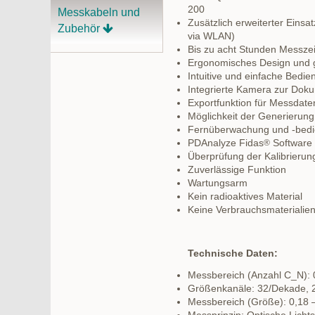
200
Messkabeln und
Zusätzlich erweiterter Ein
Zubehör
via WLAN)
Bis zu acht Stunden Messzei
Ergonomisches Design und 
Intuitive und einfache Bedi
Integrierte Kamera zur Dok
Exportfunktion für Messdate
Möglichkeit der Generierung
Fernüberwachung und -bedi
PDAnalyze Fidas
Software 
®
Überprüfung der Kalibrierung
Zuverlässige Funktion
Wartungsarm
Kein radioaktives Material
Keine Verbrauchsmaterialie
Technische Daten:
Messbereich (Anzahl C_N): 0
Größenkanäle: 32/Dekade, 
Messbereich (Größe): 0,18 