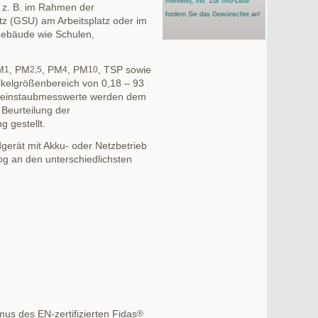
mehrere)
, mit "Zur Info-Liste"
 z. B. im Rahmen der
fordern Sie das Gewünschte an!
z (GSU) am Arbeitsplatz oder im
 Gebäude wie Schulen,
M
, PM
, PM
, PM
, TSP sowie
1
2,5
4
10
tikelgrößenbereich von 0,18 – 93
n Feinstaubmesswerte werden dem
Beurteilung der
 gestellt.
gerät mit Akku- oder Netzbetrieb
g an den unterschiedlichsten
us des EN-zertifizierten Fidas
®