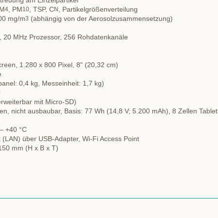
treuung am Einzelpartikel
PM
, PM
, TSP, C
, Partikelgrößenverteilung
4
10
N
100 mg/m
(abhängig von der Aerosolzusammensetzung)
3
l, 20 MHz Prozessor, 256 Rohdatenkanäle
reen, 1.280 x 800 Pixel, 8" (20,32 cm)
e
anel: 0,4 kg, Messeinheit: 1,7 kg)
0
rweiterbar mit Micro-SD)
ien, nicht ausbaubar, Basis: 77 Wh (14,8 V; 5.200 mAh), 8 Zellen Table
 – +40 °C
et (LAN) über USB-Adapter, Wi-Fi Access Point
150 mm (H x B x T)