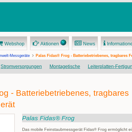
Webshop
Aktionen
News
Information
welt-Messgeräte
Palas Fidas® Frog - Batteriebetriebenes, tragbares 
Navigation
Stromversorgungen
Montagetische
Leiterplatten-Fertigu
überspringen
g - Batteriebetriebenes, tragbares
erät
Palas Fidas® Frog
Das mobile Feinstaubmessgerät Fidas
Frog ermöglicht ei
®