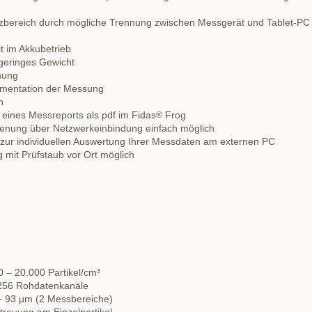
satzbereich durch mögliche Trennung zwischen Messgerät und Tablet-P
t im Akkubetrieb
geringes Gewicht
enung
umentation der Messung
n
 eines Messreports als pdf im Fidas
Frog
®
enung über Netzwerkeinbindung einfach möglich
zur individuellen Auswertung Ihrer Messdaten am externen PC
 mit Prüfstaub vor Ort möglich
n
 – 20.000 Partikel/cm³
256 Rohdatenkanäle
– 93 µm (2 Messbereiche)