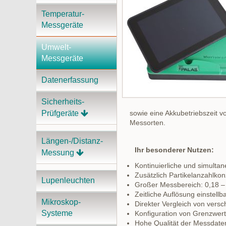
Temperatur-
Messgeräte
Umwelt-
Messgeräte
Datenerfassung
Sicherheits-
Prüfgeräte
sowie eine Akkubetriebszeit v
Messorten.
Längen-/Distanz-
Ihr besonderer Nutzen:
Messung
Kontinuierliche und simulta
Zusätzlich Partikelanzahlkon
Lupenleuchten
Großer Messbereich: 0,18 
Zeitliche Auflösung einstellb
Mikroskop-
Direkter Vergleich von ver
Systeme
Konfiguration von Grenzwer
Hohe Qualität der Messdaten