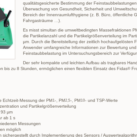
qualitätsgesicherte Bestimmung der Feinstaubbelastungen
Überwachung von Gesundheit, Sicherheit und Umweltschut
Bereich der Innenraumlufthygiene (z. B. Büro, öffentliche
Fahrgasträume …).
Es misst simultan die umweltbedingten Massefraktionen P
die Partikelanzahl und die Partikelgrößenverteilung im Par
µm. Durch die Bereitstellung der zeitlich hochaufgelöste
Anwender umfangreiche Informationen zur Bewertung und 
Feinstaubbelastung im Untersuchungsbereich zur Verfügung
Der sehr kompakte und leichten Aufbau als tragbares Hand
on bis zu 8 Stunden, ermöglichen einen flexiblen Einsatz des Fidas
Fro
®
ne Echtzeit‐Messung der PM
-, PM
-, PM
- und TSP-Werte
1
2,5
10
zentration und Partikelgrößenverteilung
– 93 µm
ar ab 1 s
schiedenen Messungen
ten möglich
 sichergestellt durch Implementierung des Sensors / Auswertealgorithm