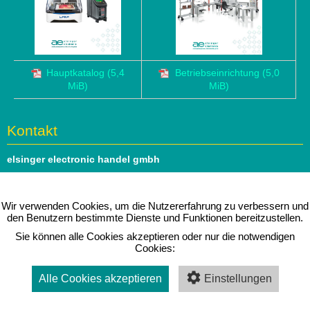
Hauptkatalog
(5,4
Betriebseinrichtung
(5,0
MiB)
MiB)
Kontakt
elsinger electronic handel gmbh
Hauptstrasse 69
1140 Wien
Wir verwenden Cookies, um die Nutzererfahrung zu verbessern und
den Benutzern bestimmte Dienste und Funktionen bereitzustellen.
Tel: 01 979 46 51
Sie können alle Cookies akzeptieren oder nur die notwendigen
e-mail:
office@elsinger.at
Cookies:
⇒ Folgen Sie uns auf
linkedIn
Alle Cookies akzeptieren
Einstellungen
Impressum
|
Datenschutz
|
Kontakt
Copyright © 2026 elsinger electronic