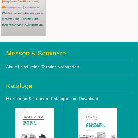
(Angebote, Vorführungen,
Planungen etc.) anfordern!
Wählen Sie Produkte aus
(auch
mehrere)
, mit "Zur Info-Liste"
fordern Sie das Gewünschte an!
Messen & Seminare
Aktuell sind keine Termine vorhanden.
Kataloge
Hier finden Sie unsere Kataloge zum Download!