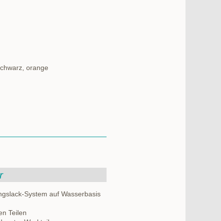
 schwarz, orange
r
rungslack-System auf Wasserbasis
en Teilen