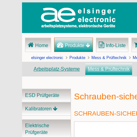
Navigation
Home
Produkte
Info-Liste
überspringen
elsinger electronic
Produkte
Mess & Prüftechnik
Me
Arbeitsplatz-Systeme
Mess & Prüftechnik
Schrauben-sich
Navigation
ESD Prüfgeräte
überspringen
Kalibratoren
SCHRAUBEN-SICHE
Elektrische
Prüfgeräte