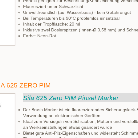
Perfekt geeignet zur Beschriftung/Kennzeichnung verschie
Fluoresziert unter Schwarzlicht
Umweltfreundlich (auf Wasserbasis) - kein Gefahrengut
Bei Temperaturen bis 90°C problemlos einsetzbar
Inhalt der Tropfflasche: 20 ml
Inklusive zwei Dosierspitzen (Innen-Ø 0,58 mm) und Schn
Farbe: Neon-Rot
A 625 ZERO PIM
Sila 625 Zero PIM Pinsel Marker
Der Brush Marker ist ein fluoreszierendes Sicherungslack-
Verwendung an elektronischen Geräten
Ideal zum Versiegeln von Schrauben, Muttern und verstellb
an Werkseinstellungen etwas geändert wurde
Bietet gute Anti-Pilz-Eigenschaften und widersteht Schimm