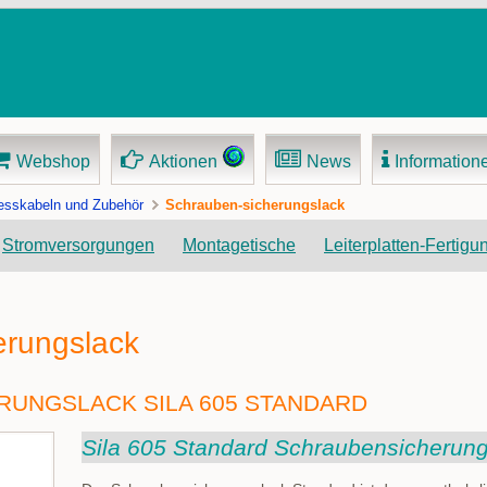
Webshop
Aktionen
News
Information
sskabeln und Zubehör
Schrauben-sicherungslack
Navigation
Stromversorgungen
Montagetische
Leiterplatten-Fertigu
überspringen
erungslack
RUNGSLACK SILA 605 STANDARD
Sila 605 Standard Schraubensicherun