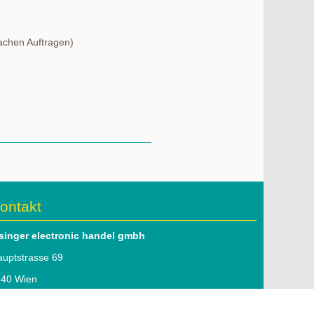
fachen Auftragen)
ontakt
lsinger electronic handel gmbh
uptstrasse 69
140 Wien
l: 01 979 46 51