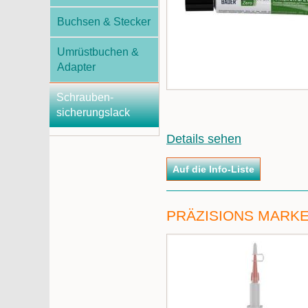
Buchsen & Stecker
Umrüstbuchen &
Adapter
Schrauben-
sicherungslack
Details sehen
PRÄZISIONS MARKE