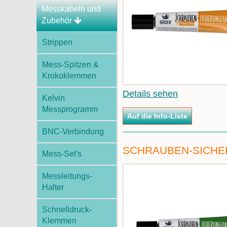
Messkabeln und
Zubehör
Strippen
Mess-Spitzen &
Krokoklemmen
Details sehen
Kelvin
Messprogramm
BNC-Verbindung
SCHRAUBEN-SICHER
Mess-Set's
Messleitungs-
Halter
Schnelldruck-
Klemmen