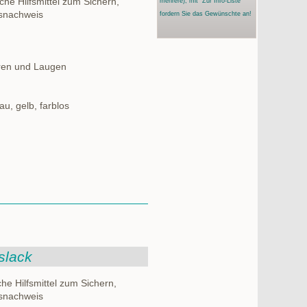
he Hilfsmittel zum Sichern,
mehrere)
, mit "Zur Info-Liste"
nsnachweis
fordern Sie das Gewünschte an!
uren und Laugen
au, gelb, farblos
slack
he Hilfsmittel zum Sichern,
nsnachweis