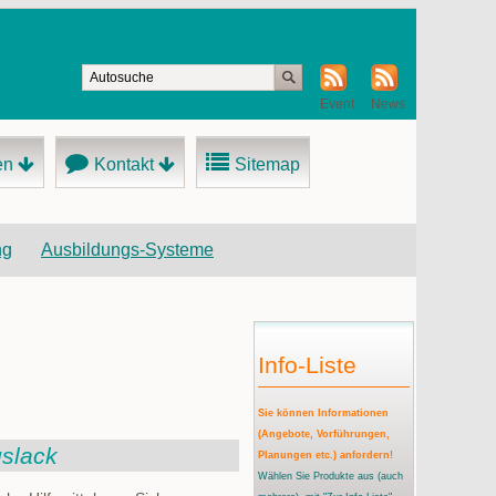
Event
News
en
Kontakt
Sitemap
ng
Ausbildungs-Systeme
Info-Liste
Sie können Informationen
(Angebote, Vorführungen,
gslack
Planungen etc.) anfordern!
Wählen Sie Produkte aus
(auch