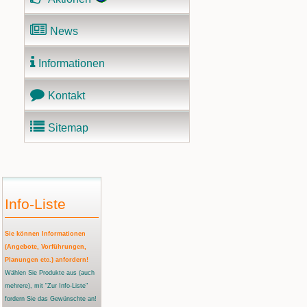
News
Informationen
Kontakt
Sitemap
Info-Liste
Sie können Informationen
(Angebote, Vorführungen,
Planungen etc.) anfordern!
Wählen Sie Produkte aus
(auch
mehrere)
, mit "Zur Info-Liste"
fordern Sie das Gewünschte an!