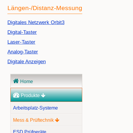
Längen-/Distanz-Messung
Navigation
Digitales Netzwerk Orbit3
überspringen
Digital-Taster
Laser-Taster
Analog-Taster
Digitale Anzeigen
Navigation
Home
überspringen
Produkte
Arbeitsplatz-Systeme
Mess & Prüftechnik
ESD Prüfgeräte