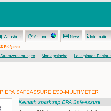
Webshop
Aktionen
News
Information
D Prüfgeräte
Navigation
Stromversorgungen
Montagetische
Leiterplatten-Fertigu
überspringen
P EPA SAFEASSURE ESD-MULTIMETER
Keinath sparktrap EPA SafeAssure