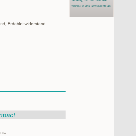
mehrere)
, mit "Zur Info-Liste"
fordern Sie das Gewünschte an!
nd, Erdableitwiderstand
mpact
nic