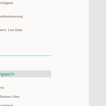
chtigkeit
trittssteuerung
sers, Live Data
mpact+
nic
 Nutzers über
chtigkeit