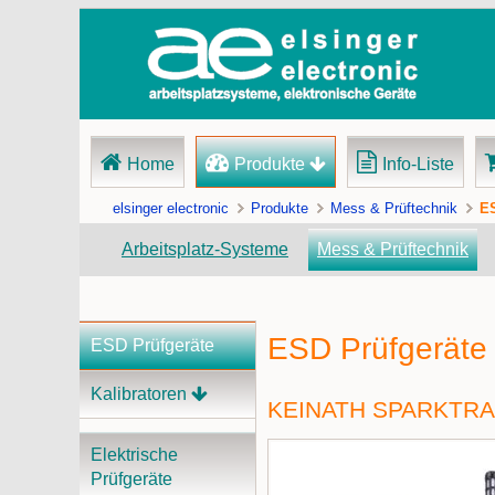
Navigation
Home
Produkte
Info-Liste
überspringen
elsinger electronic
Produkte
Mess & Prüftechnik
ES
Arbeitsplatz-Systeme
Mess & Prüftechnik
ESD Prüfgeräte
Navigation
ESD Prüfgeräte
überspringen
Kalibratoren
KEINATH SPARKTRA
Elektrische
Prüfgeräte