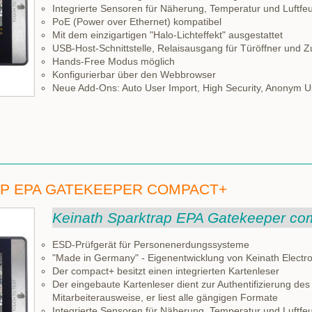
Integrierte Sensoren für Näherung, Temperatur und Luftfeu
PoE (Power over Ethernet) kompatibel
Mit dem einzigartigen "Halo-Lichteffekt" ausgestattet
USB-Host-Schnittstelle, Relaisausgang für Türöffner und Zu
Hands-Free Modus möglich
Konfigurierbar über den Webbrowser
Neue Add-Ons: Auto User Import, High Security, Anonym U
AP EPA GATEKEEPER COMPACT+
Keinath Sparktrap EPA Gatekeeper co
ESD-Prüfgerät für Personenerdungssysteme
"Made in Germany" - Eigenentwicklung von Keinath Electro
Der compact+ besitzt einen integrierten Kartenleser
Der eingebaute Kartenleser dient zur Authentifizierung des
Mitarbeiterausweise, er liest alle gängigen Formate
Integrierte Sensoren für Näherung, Temperatur und Luftfeu