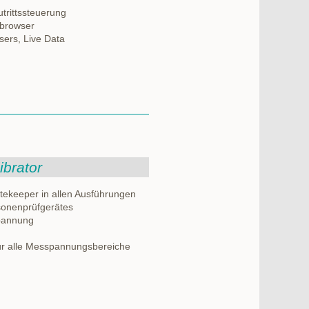
trittssteuerung
bbrowser
sers, Live Data
ibrator
atekeeper in allen Ausführungen
sonenprüfgerätes
pannung
für alle Messpannungsbereiche