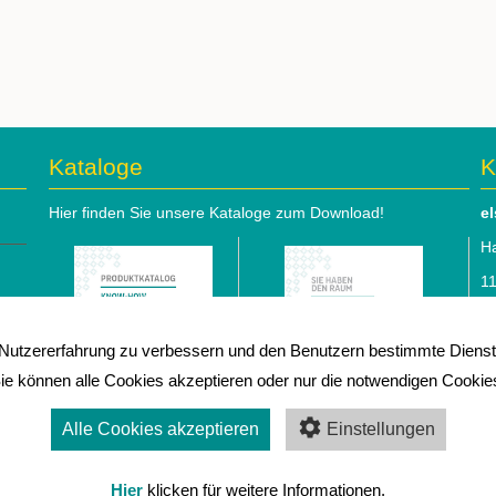
Kataloge
K
Hier finden Sie unsere Kataloge zum Download!
e
Ha
1
Te
utzererfahrung zu verbessern und den Benutzern bestimmte Dienste
e-
ie können alle Cookies akzeptieren oder nur die notwendigen Cookie
⇒
I
Alle Cookies akzeptieren
Einstellungen
C
Hauptkatalog
(5,4
Betriebseinrichtung
(5,0
A
Hier
klicken für weitere Informationen.
MiB)
MiB)