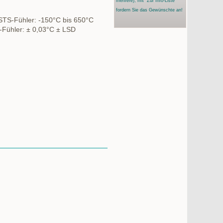
mehrere)
, mit "Zur Info-Liste"
fordern Sie das Gewünschte an!
STS-Fühler: -150°C bis 650°C
-Fühler: ± 0,03°C ± LSD