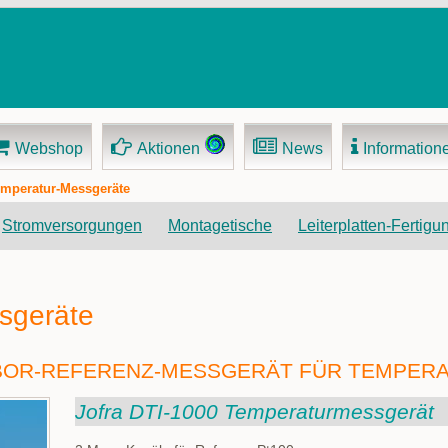
Webshop
Aktionen
News
Information
mperatur-Messgeräte
Navigation
Stromversorgungen
Montagetische
Leiterplatten-Fertigu
überspringen
sgeräte
LABOR-REFERENZ-MESSGERÄT FÜR TEMPER
Jofra DTI-1000 Temperaturmessgerät