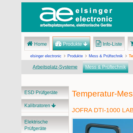
Navigation
Home
Produkte
Info-Liste
überspringen
elsinger electronic
Produkte
Mess & Prüftechnik
Te
Arbeitsplatz-Systeme
Mess & Prüftechnik
Temperatur-Mes
Navigation
ESD Prüfgeräte
überspringen
Kalibratoren
JOFRA DTI-1000 
Elektrische
Prüfgeräte