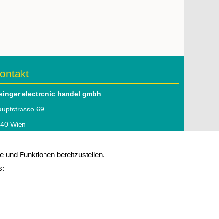
ontakt
lsinger electronic handel gmbh
uptstrasse 69
140 Wien
l: 01 979 46 51
 und Funktionen bereitzustellen.
mail:
office@elsinger.at
s:
 Folgen Sie uns auf
linkedIn
mpressum
|
Datenschutz
|
Kontakt
opyright © 2026 elsinger electronic
lle Rechte vorbehalten