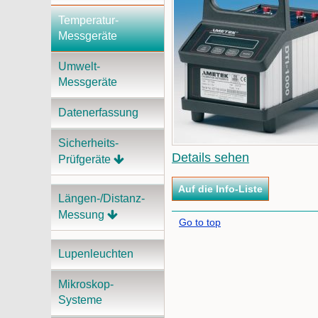
Temperatur-
Messgeräte
Umwelt-
Messgeräte
Datenerfassung
Sicherheits-
Details sehen
Prüfgeräte
Längen-/Distanz-
Messung
Go to top
Lupenleuchten
Mikroskop-
Systeme