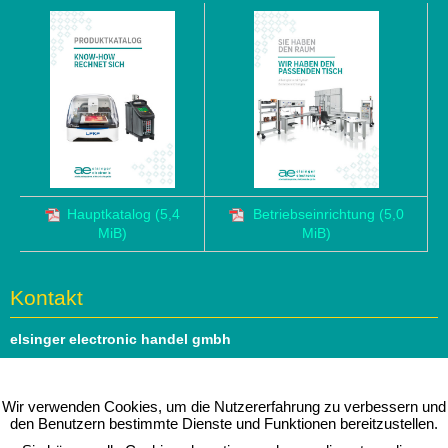
Hauptkatalog
(5,4
Betriebseinrichtung
(5,0
MiB)
MiB)
Kontakt
elsinger electronic handel gmbh
Hauptstrasse 69
1140 Wien
Wir verwenden Cookies, um die Nutzererfahrung zu verbessern und
den Benutzern bestimmte Dienste und Funktionen bereitzustellen.
Tel: 01 979 46 51