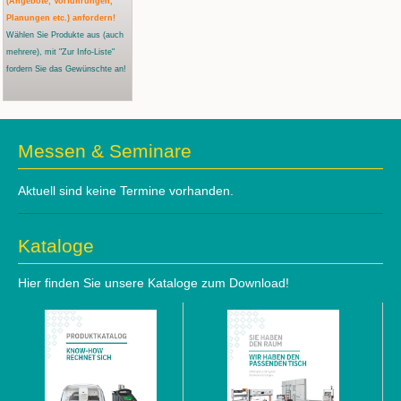
(Angebote, Vorführungen,
Planungen etc.) anfordern!
Wählen Sie Produkte aus
(auch
mehrere)
, mit "Zur Info-Liste"
fordern Sie das Gewünschte an!
Messen & Seminare
Aktuell sind keine Termine vorhanden.
Kataloge
Hier finden Sie unsere Kataloge zum Download!