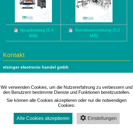
Hauptkatalog
(5,4
Betriebseinrichtung
(5,0
MiB)
MiB)
Kontakt
elsinger electronic handel gmbh
Hauptstrasse 69
1140 Wien
Wir verwenden Cookies, um die Nutzererfahrung zu verbessern und
den Benutzern bestimmte Dienste und Funktionen bereitzustellen.
Tel: 01 979 46 51
Sie können alle Cookies akzeptieren oder nur die notwendigen
e-mail:
office@elsinger.at
Cookies:
⇒ Folgen Sie uns auf
linkedIn
Alle Cookies akzeptieren
Einstellungen
Impressum
|
Datenschutz
|
Kontakt
Copyright © 2026 elsinger electronic