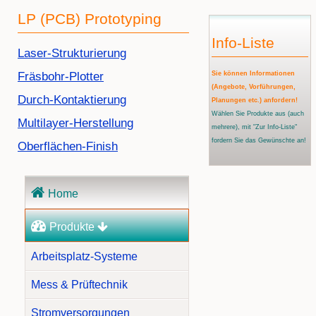
LP (PCB) Prototyping
Info-Liste
Navigation
Laser-Strukturierung
überspringen
Fräsbohr-Plotter
Sie können Informationen
(Angebote, Vorführungen,
Durch-Kontaktierung
Planungen etc.) anfordern!
Wählen Sie Produkte aus
(auch
Multilayer-Herstellung
mehrere)
, mit "Zur Info-Liste"
fordern Sie das Gewünschte an!
Oberflächen-Finish
Navigation
Home
überspringen
Produkte
Arbeitsplatz-Systeme
Mess & Prüftechnik
Stromversorgungen