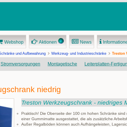
Webshop
Aktionen
News
Information
Schränke und Aufbewahrung
Werkzeug- und Industrieschränke
Treston
Navigation
Stromversorgungen
Montagetische
Leiterplatten-Fertigu
überspringen
gschrank niedrig
Treston Werkzeugschrank - niedriges 
Praktisch! Die Oberseite der 100 cm hohen Schränke sind m
einer Gummimatte ausgestattet, die als zusätzliche Arbeits
Außer Regalböden können auch Aufhängeleisten, Lagersi