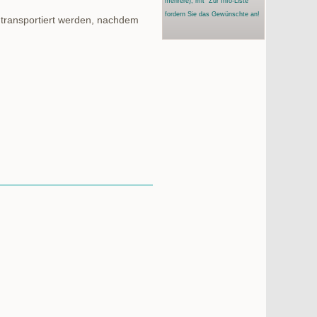
mehrere)
, mit "Zur Info-Liste"
fordern Sie das Gewünschte an!
transportiert werden, nachdem