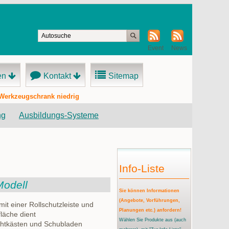
Event
News
en
Kontakt
Sitemap
 Werkzeugschrank niedrig
ng
Ausbildungs-Systeme
Info-Liste
Modell
Sie können Informationen
(Angebote, Vorführungen,
it einer Rollschutzleiste und
Planungen etc.) anfordern!
fläche dient
Wählen Sie Produkte aus
(auch
chtkästen und Schubladen