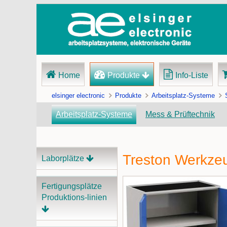
Navigation
Home
Produkte
Info-Liste
überspringen
elsinger electronic
Produkte
Arbeitsplatz-Systeme
Arbeitsplatz-Systeme
Mess & Prüftechnik
Treston Werkzeu
Navigation
Laborplätze
überspringen
Fertigungsplätze
Produktions-linien