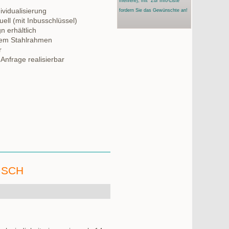
mehrere)
, mit "Zur Info-Liste"
vidualisierung
fordern Sie das Gewünschte an!
ell (mit Inbusschlüssel)
 erhältlich
ilem Stahlrahmen
r
Anfrage realisierbar
ISCH