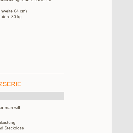
hweite 64 cm)
auten: 80 kg
ZSERIE
er man will
uleistung
und Steckdose