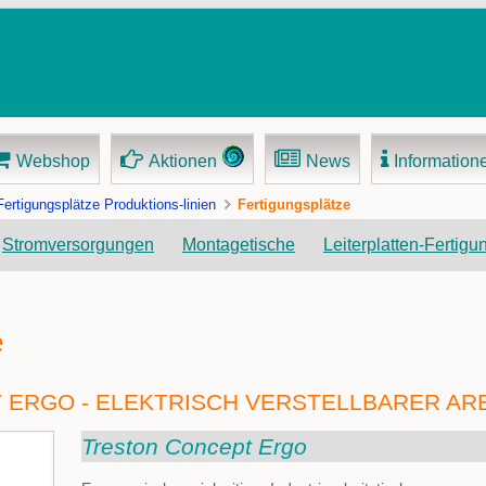
Webshop
Aktionen
News
Information
Fertigungsplätze Produktions-linien
Fertigungsplätze
Navigation
Stromversorgungen
Montagetische
Leiterplatten-Fertigu
überspringen
e
ERGO - ELEKTRISCH VERSTELLBARER AR
Treston Concept Ergo