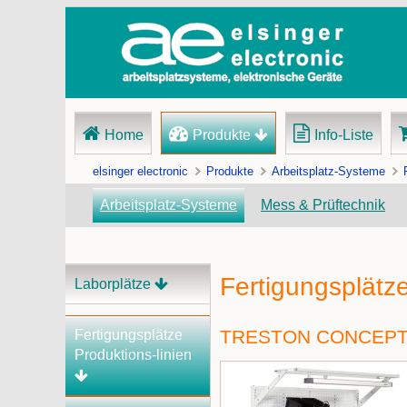
Navigation
Home
Produkte
Info-Liste
überspringen
elsinger electronic
Produkte
Arbeitsplatz-Systeme
Arbeitsplatz-Systeme
Mess & Prüftechnik
Fertigungsplätz
Navigation
Laborplätze
überspringen
TRESTON CONCEPT 
Fertigungsplätze
Produktions-linien