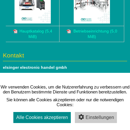
Hauptkatalog
(5,4
Betriebseinrichtung
(5,0
MiB)
MiB)
Kontakt
elsinger electronic handel gmbh
Hauptstrasse 69
1140 Wien
Wir verwenden Cookies, um die Nutzererfahrung zu verbessern und
den Benutzern bestimmte Dienste und Funktionen bereitzustellen.
Tel: 01 979 46 51
Sie können alle Cookies akzeptieren oder nur die notwendigen
e-mail:
office@elsinger.at
Cookies:
⇒ Folgen Sie uns auf
linkedIn
Alle Cookies akzeptieren
Einstellungen
Impressum
|
Datenschutz
|
Kontakt