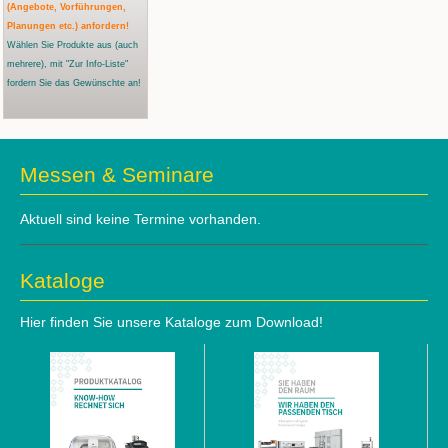
(Angebote, Vorführungen,
Planungen etc.) anfordern!
Wählen Sie Produkte aus
(auch
mehrere)
, mit "Zur Info-Liste"
fordern Sie das Gewünschte an!
Messen & Seminare
Aktuell sind keine Termine vorhanden.
Kataloge
Hier finden Sie unsere Kataloge zum Download!