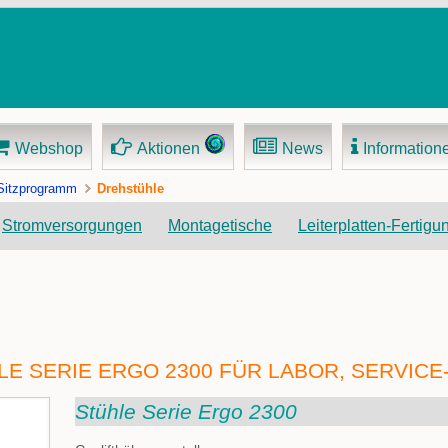
Webshop
Aktionen
News
Information
Sitzprogramm
Drehstühle
Navigation
Stromversorgungen
Montagetische
Leiterplatten-Fertigu
überspringen
E SERIE ERGO 2300 FÜR LABOR, SERVICE
Stühle Serie Ergo 2300