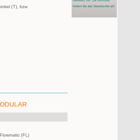
mehrere)
, mit "Zur Info-Liste"
inkel (T), bzw.
fordern Sie das Gewünschte an!
MODULAR
Flowmatic (FL)