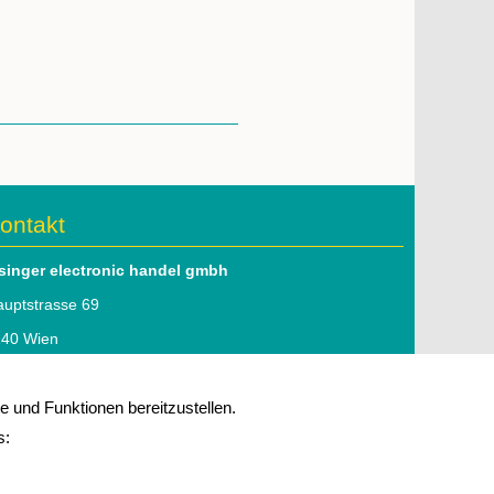
ontakt
lsinger electronic handel gmbh
uptstrasse 69
140 Wien
l: 01 979 46 51
 und Funktionen bereitzustellen.
mail:
office@elsinger.at
s:
 Folgen Sie uns auf
linkedIn
mpressum
|
Datenschutz
|
Kontakt