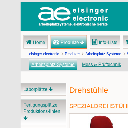
Navigation
Home
Produkte
Info-Liste
überspringen
elsinger electronic
Produkte
Arbeitsplatz-Systeme
Arbeitsplatz-Systeme
Mess & Prüftechnik
Drehstühle
Navigation
Laborplätze
überspringen
Fertigungsplätze
SPEZIALDREHSTÜHL
Produktions-linien