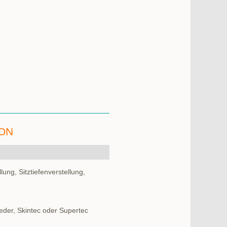
ION
ung, Sitztiefenverstellung,
eder, Skintec oder Supertec