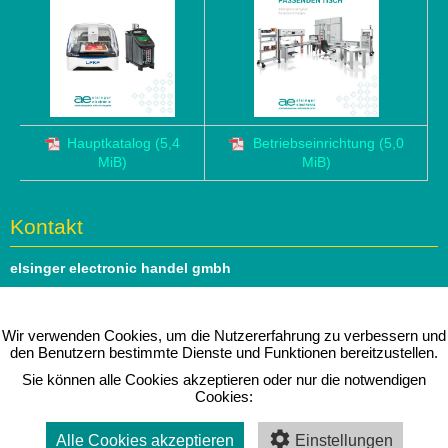
Hauptkatalog
(5,4
Betriebseinrichtung
(5,0
MiB)
MiB)
Kontakt
elsinger electronic handel gmbh
Hauptstrasse 69
1140 Wien
Wir verwenden Cookies, um die Nutzererfahrung zu verbessern und
den Benutzern bestimmte Dienste und Funktionen bereitzustellen.
Tel: 01 979 46 51
Sie können alle Cookies akzeptieren oder nur die notwendigen
e-mail:
office@elsinger.at
Cookies:
⇒ Folgen Sie uns auf
linkedIn
Alle Cookies akzeptieren
Einstellungen