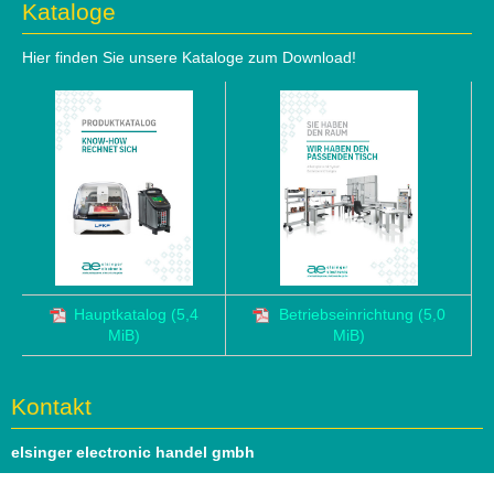
Kataloge
Hier finden Sie unsere Kataloge zum Download!
Hauptkatalog
(5,4
Betriebseinrichtung
(5,0
MiB)
MiB)
Kontakt
elsinger electronic handel gmbh
Hauptstrasse 69