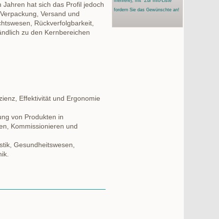
mehrere)
, mit "Zur Info-Liste"
 Jahren hat sich das Profil jedoch
fordern Sie das Gewünschte an!
 Verpackung, Versand und
chtswesen, Rückverfolgbarkeit,
tändlich zu den Kernbereichen
zienz, Effektivität und Ergonomie
ung von Produkten in
en, Kommissionieren und
istik, Gesundheitswesen,
ik.