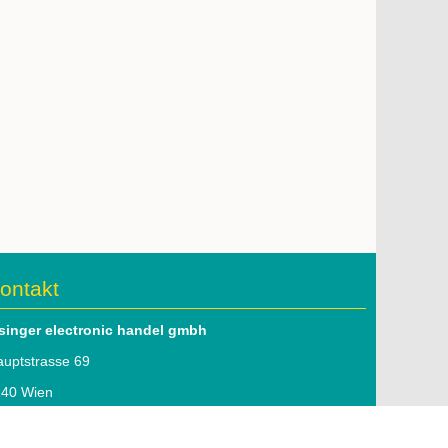
ontakt
lsinger electronic handel gmbh
uptstrasse 69
140 Wien
l: 01 979 46 51