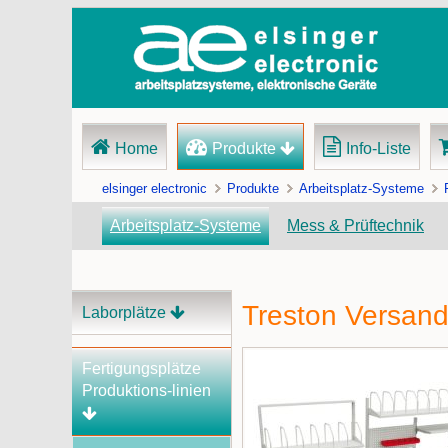
Navigation
Home
Produkte
Info-Liste
überspringen
elsinger electronic
Produkte
Arbeitsplatz-Systeme
Arbeitsplatz-Systeme
Mess & Prüftechnik
Treston Versand
Navigation
Laborplätze
überspringen
Fertigungsplätze
Produktions-linien