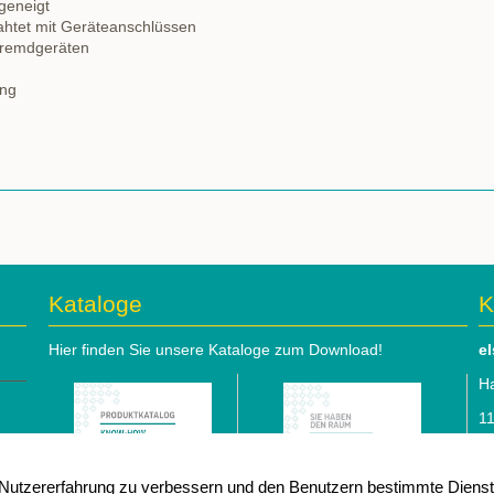
geneigt
rahtet mit Geräteanschlüssen
Fremdgeräten
ung
Kataloge
K
Hier finden Sie unsere Kataloge zum Download!
e
Ha
1
Te
utzererfahrung zu verbessern und den Benutzern bestimmte Dienste
e-