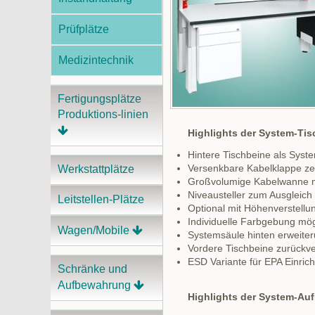
Prüfplätze
Medizintechnik
Fertigungsplätze
Produktions-linien
Highlights der System-Tis
Hintere Tischbeine als Syste
Versenkbare Kabelklappe ze
Werkstattplätze
Großvolumige Kabelwanne mit
Niveausteller zum Ausgleic
Leitstellen-Plätze
Optional mit Höhenverstellu
Individuelle Farbgebung mög
Wagen/Mobile
Systemsäule hinten erweiter
Vordere Tischbeine zurückver
ESD Variante für EPA Einric
Schränke und
Aufbewahrung
Highlights der System-Au