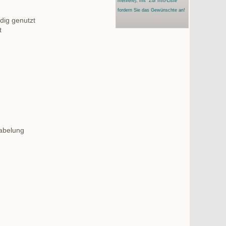
mehrere)
, mit "Zur Info-Liste"
fordern Sie das Gewünschte an!
dig genutzt
t
kabelung