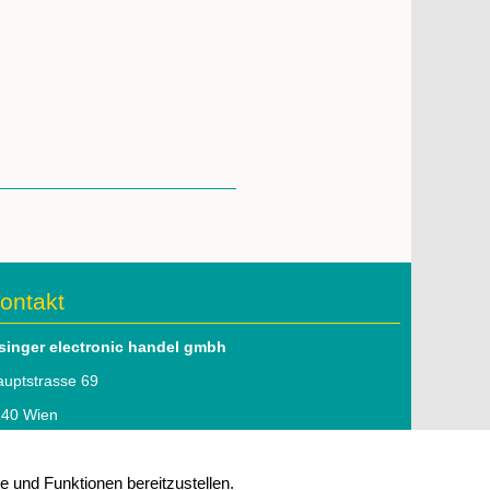
ontakt
lsinger electronic handel gmbh
uptstrasse 69
140 Wien
l: 01 979 46 51
 und Funktionen bereitzustellen.
mail:
office@elsinger.at