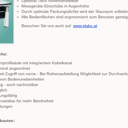
Optional Tisch höhenverstellbar
Messgeräte-Einschübe in Augenhöhe
Durch optimale Packungsdichte wird der Stauraum vollstän
Alle Bedienflächen sind ergonomisch zum Benutzer geneig
Besuchen Sie uns auch auf
www.elabo.at
che:
mprofilsäule mit integriertem Kabelkanal
ntral angeordnet
 Zugriff von vorne - Bei Reihenaufstellung Möglichkeit zur Durchver
h von Bodenunebenheiten
ng - auch nachrüstbar
lich
ungsfähig
setzbar für mehr Beinfreiheit
htungen
fbauten: