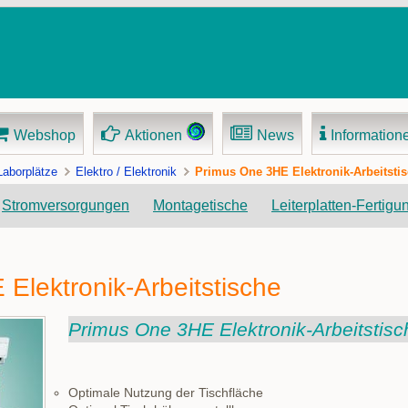
Webshop
Aktionen
News
Information
Laborplätze
Elektro / Elektronik
Primus One 3HE Elektronik-Arbeitsti
Navigation
Stromversorgungen
Montagetische
Leiterplatten-Fertigu
überspringen
Elektronik-Arbeitstische
Primus One 3HE Elektronik-Arbeitstisc
Optimale Nutzung der Tischfläche