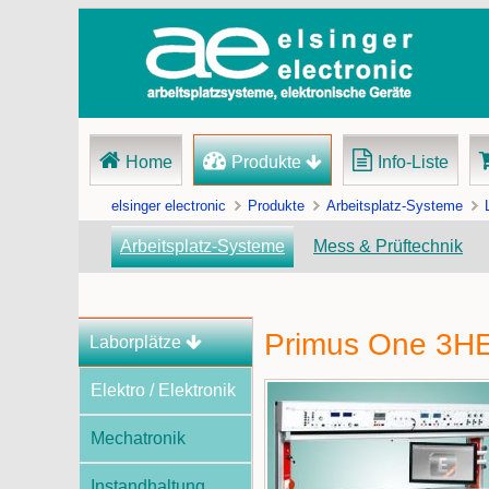
Navigation
Home
Produkte
Info-Liste
überspringen
elsinger electronic
Produkte
Arbeitsplatz-Systeme
Arbeitsplatz-Systeme
Mess & Prüftechnik
Primus One 3HE 
Navigation
Laborplätze
überspringen
Elektro / Elektronik
Mechatronik
Instandhaltung