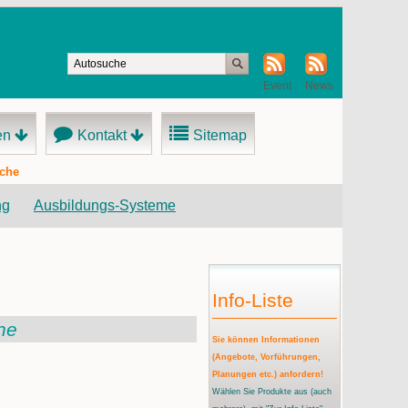
Event
News
en
Kontakt
Sitemap
sche
ng
Ausbildungs-Systeme
Info-Liste
he
Sie können Informationen
(Angebote, Vorführungen,
Planungen etc.) anfordern!
Wählen Sie Produkte aus
(auch