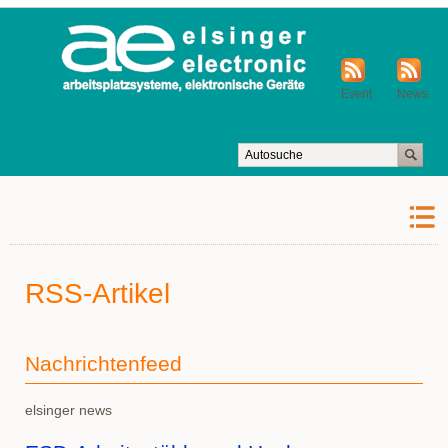
Event
News
RSS-Artikel
Nachrichtenfeed
elsinger news