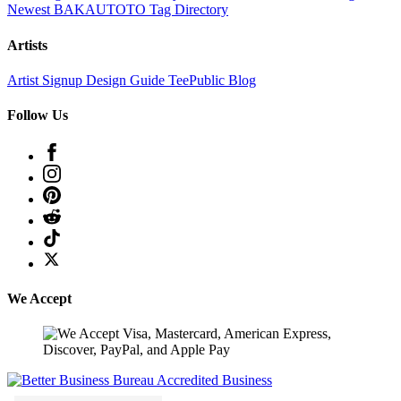
Newest BAKAUTOTO
Tag Directory
Artists
Artist Signup
Design Guide
TeePublic Blog
Follow Us
We Accept