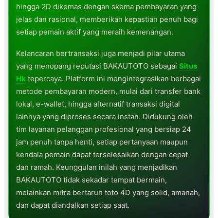
hingga 2D dikemas dengan skema pembayaran yang
jelas dan rasional, memberikan kepastian penuh bagi
setiap pemain aktif yang meraih kemenangan.
Kelancaran bertransaksi juga menjadi pilar utama
yang menopang reputasi BAKAUTOTO sebagai
Situs
Hk
tepercaya. Platform ini mengintegrasikan berbagai
metode pembayaran modern, mulai dari transfer bank
lokal, e-wallet, hingga alternatif transaksi digital
lainnya yang diproses secara instan. Didukung oleh
tim layanan pelanggan profesional yang bersiap 24
jam penuh tanpa henti, setiap pertanyaan maupun
kendala pemain dapat terselesaikan dengan cepat
dan ramah. Keunggulan inilah yang menjadikan
BAKAUTOTO tidak sekadar tempat bermain,
melainkan mitra bertaruh toto 4D yang solid, amanah,
dan dapat diandalkan setiap saat.