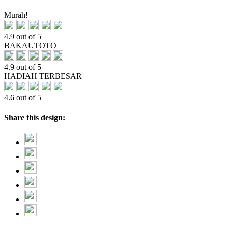
Murah!
4.9 out of 5
BAKAUTOTO
4.9 out of 5
HADIAH TERBESAR
4.6 out of 5
Share this design: