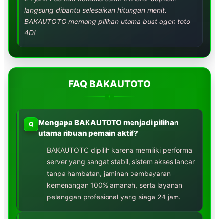
langsung dibantu selesaikan hitungan menit.
BAKAUTOTO memang pilihan utama buat agen toto
4D!
FAQ BAKAUTOTO
Mengapa BAKAUTOTO menjadi pilihan
utama ribuan pemain aktif?
BAKAUTOTO dipilih karena memiliki performa
server yang sangat stabil, sistem akses lancar
tanpa hambatan, jaminan pembayaran
kemenangan 100% amanah, serta layanan
pelanggan profesional yang siaga 24 jam.