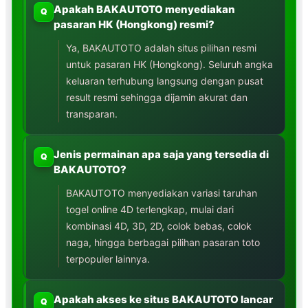
Apakah BAKAUTOTO menyediakan
pasaran HK (Hongkong) resmi?
Ya, BAKAUTOTO adalah situs pilihan resmi
untuk pasaran HK (Hongkong). Seluruh angka
keluaran terhubung langsung dengan pusat
result resmi sehingga dijamin akurat dan
transparan.
Jenis permainan apa saja yang tersedia di
BAKAUTOTO?
BAKAUTOTO menyediakan variasi taruhan
togel online 4D terlengkap, mulai dari
kombinasi 4D, 3D, 2D, colok bebas, colok
naga, hingga berbagai pilihan pasaran toto
terpopuler lainnya.
Apakah akses ke situs BAKAUTOTO lancar