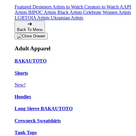
Featured Designers
Artists to Watch
Creators to Watch
AAPI
Artists
BIPOC Artists
Black Artists
Celebrate Women Artists
LGBTQIA Artists
Ukrainian Artists
Back To Menu
Adult Apparel
BAKAUTOTO
Shorts
New!
Hoodies
Long Sleeve BAKAUTOTO
Crewneck Sweatshirts
Tank Tops