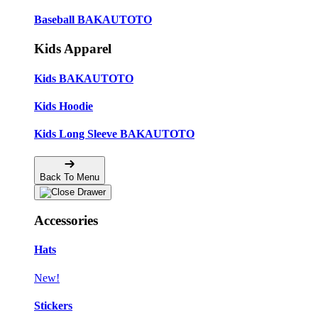
Baseball BAKAUTOTO
Kids Apparel
Kids BAKAUTOTO
Kids Hoodie
Kids Long Sleeve BAKAUTOTO
Back To Menu
Accessories
Hats
New!
Stickers