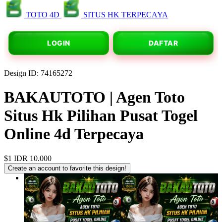
TOTO 4D
SITUS HK TERPECAYA
LOGIN
DAFTAR
Design ID: 74165272
BAKAUTOTO | Agen Toto
Situs Hk Pilihan Pusat Togel
Online 4d Terpecaya
$1
IDR 10.000
Create an account to favorite this design!