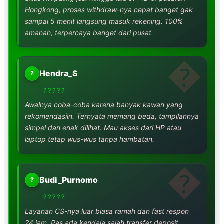
Hongkong, proses withdraw-nya cepat banget gak
sampai 5 menit langsung masuk rekening. 100%
amanah, terpercaya banget dari pusat.
Hendra_S
?????
Awalnya coba-coba karena banyak kawan yang
rekomendasiin. Ternyata memang beda, tampilannya
simpel dan enak dilihat. Mau akses dari HP atau
laptop tetap wus-wus tanpa hambatan.
Budi_Purnomo
?????
Layanan CS-nya luar biasa ramah dan fast respon
24 jam. Pas ada kendala salah transfer deposit,