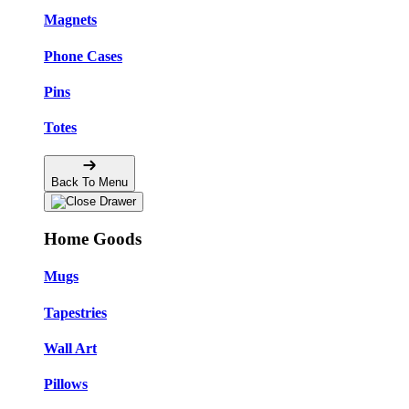
Magnets
Phone Cases
Pins
Totes
Back To Menu
Home Goods
Mugs
Tapestries
Wall Art
Pillows