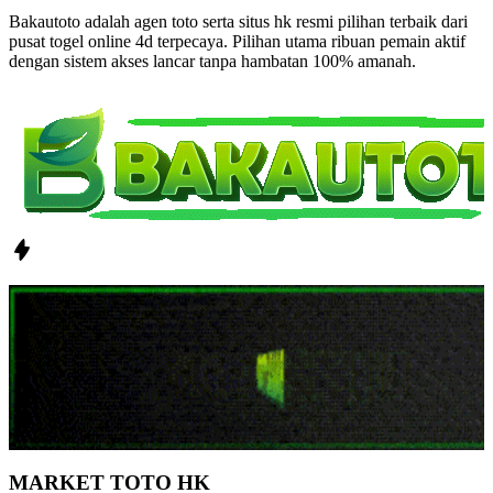
Bakautoto adalah agen toto serta situs hk resmi pilihan terbaik dari
pusat togel online 4d terpecaya. Pilihan utama ribuan pemain aktif
dengan sistem akses lancar tanpa hambatan 100% amanah.
MARKET TOTO HK