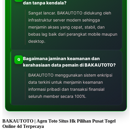
dan tanpa kendala?
Sangat lancar. BAKAUTOTO didukung oleh
infrastruktur server modern sehingga
menjamin akses yang cepat, stabil, dan
bebas lag baik dari perangkat mobile maupun
desktop.
Bagaimana jaminan keamanan dan
kerahasiaan data pemain di BAKAUTOTO?
BAKAUTOTO menggunakan sistem enkripsi
data terkini untuk menjamin keamanan
informasi pribadi dan transaksi finansial
seluruh member secara 100%.
BAKAUTOTO | Agen Toto Situs Hk Pilihan Pusat Togel
Online 4d Terpecaya