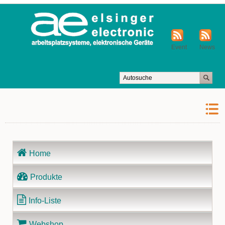
Event
News
Navigation
Home
überspringen
Produkte
Info-Liste
Webshop