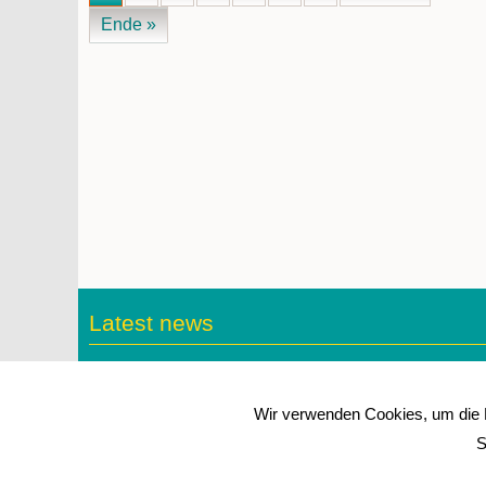
Ende »
Latest news
01-08-2026 09:00
ESD-Prüfgerät EPA Gatekeeper
Wir verwenden Cookies, um die N
S
10-07-2026 09:00
Score Atlantic Fußstütze