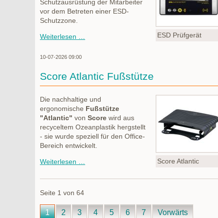
Schutzausrüstung der Mitarbeiter
vor dem Betreten einer ESD-
Schutzzone.
ESD Prüfgerät
ESD-
Weiterlesen …
Prüfgerät
EPA
10-07-2026 09:00
Gatekeeper
Score Atlantic Fußstütze
Die nachhaltige und
ergonomische
Fußstütze
"Atlantic"
von
Score
wird aus
recyceltem Ozeanplastik hergstellt
- sie wurde speziell für den Office-
Bereich entwickelt.
Score
Score Atlantic
Weiterlesen …
Atlantic
Fußstütze
Seite 1 von 64
1
2
3
4
5
6
7
Vorwärts