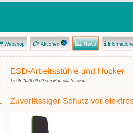
Webshop
Aktionen
News
Information
ESD-Arbeitsstühle und Hocker
15-05-2026 09:00
von Manuela Schwec
Zuverlässiger Schutz vor elektr